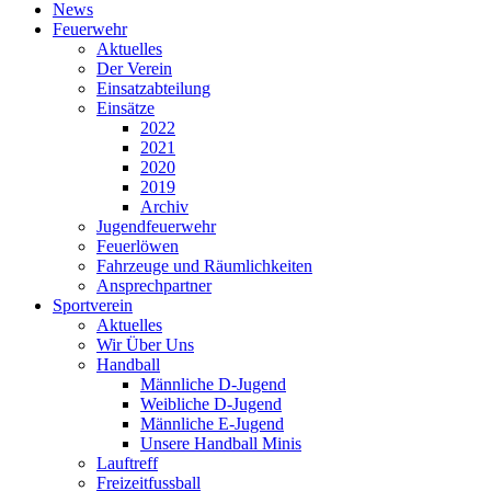
News
Feuerwehr
Aktuelles
Der Verein
Einsatzabteilung
Einsätze
2022
2021
2020
2019
Archiv
Jugendfeuerwehr
Feuerlöwen
Fahrzeuge und Räumlichkeiten
Ansprechpartner
Sportverein
Aktuelles
Wir Über Uns
Handball
Männliche D-Jugend
Weibliche D-Jugend
Männliche E-Jugend
Unsere Handball Minis
Lauftreff
Freizeitfussball