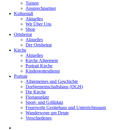
Turnen
Ansprechpartner
Kulturstall
Aktuelles
Wir Über Uns
Shop
Ortsbeirat
Aktuelles
Der Ortsbeirat
Kirche
Aktuelles
Kirche Allgemein
Portrait Kirche
Kindergottesdienst
Portrait
Allgemeines und Geschichte
Dorfgemeinschaftshaus (DGH)
Die Kirche
Floriansplatz
Sport- und Grillplatz
Feuerwehr Gerätehaus und Unterrichtsraum
Wanderwege um Deute
Verschiedenes