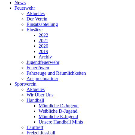
News
Feuerwehr
Aktuelles
Der Verein
Einsatzabteilung
Einsätze
2022
2021
2020
2019
Archiv
Jugendfeuerwehr
Feuerlöwen
Fahrzeuge und Räumlichkeiten
Ansprechpartner
Sportverein
Aktuelles
Wir Über Uns
Handball
Männliche D-Jugend
Weibliche D-Jugend
Männliche E-Jugend
Unsere Handball Minis
Lauftreff
Freizeitfussball