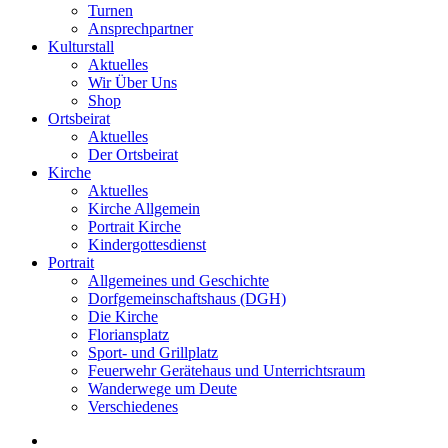
Turnen
Ansprechpartner
Kulturstall
Aktuelles
Wir Über Uns
Shop
Ortsbeirat
Aktuelles
Der Ortsbeirat
Kirche
Aktuelles
Kirche Allgemein
Portrait Kirche
Kindergottesdienst
Portrait
Allgemeines und Geschichte
Dorfgemeinschaftshaus (DGH)
Die Kirche
Floriansplatz
Sport- und Grillplatz
Feuerwehr Gerätehaus und Unterrichtsraum
Wanderwege um Deute
Verschiedenes