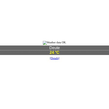
Deute
24 °C
[Details]
©2021 Vereinsgemeinschaft Deute