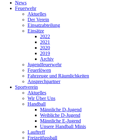
News
Feuerwehr
Aktuelles
Der Verein
Einsatzabteilung
Einsätze
2022
2021
2020
2019
Archiv
Jugendfeuerwehr
Feuerlöwen
Fahrzeuge und Räumlichkeiten
Ansprechpartner
Sportverein
Aktuelles
Wir Über Uns
Handball
Männliche D-Jugend
Weibliche D-Jugend
Männliche E-Jugend
Unsere Handball Minis
Lauftreff
Freizeitfussball