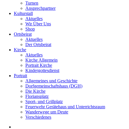
Turnen
Ansprechpartner
Kulturstall
Aktuelles
Wir Über Uns
Shop
Ortsbeirat
Aktuelles
Der Ortsbeirat
Kirche
Aktuelles
Kirche Allgemein
Portrait Kirche
Kindergottesdienst
Portrait
Allgemeines und Geschichte
Dorfgemeinschaftshaus (DGH)
Die Kirche
Floriansplatz
Sport- und Grillplatz
Feuerwehr Gerätehaus und Unterrichtsraum
Wanderwege um Deute
Verschiedenes