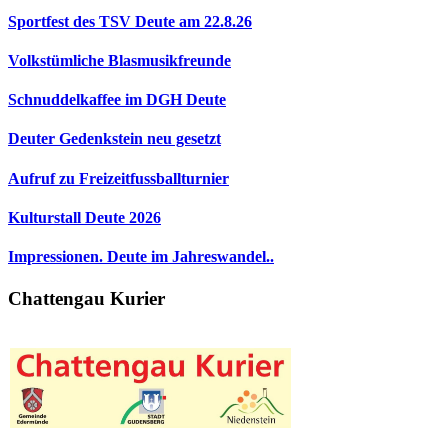
Sportfest des TSV Deute am 22.8.26
Volkstümliche Blasmusikfreunde
Schnuddelkaffee im DGH Deute
Deuter Gedenkstein neu gesetzt
Aufruf zu Freizeitfussballturnier
Kulturstall Deute 2026
Impressionen. Deute im Jahreswandel..
Chattengau Kurier