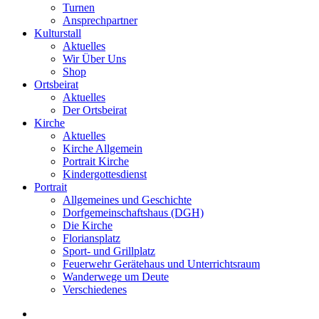
Turnen
Ansprechpartner
Kulturstall
Aktuelles
Wir Über Uns
Shop
Ortsbeirat
Aktuelles
Der Ortsbeirat
Kirche
Aktuelles
Kirche Allgemein
Portrait Kirche
Kindergottesdienst
Portrait
Allgemeines und Geschichte
Dorfgemeinschaftshaus (DGH)
Die Kirche
Floriansplatz
Sport- und Grillplatz
Feuerwehr Gerätehaus und Unterrichtsraum
Wanderwege um Deute
Verschiedenes