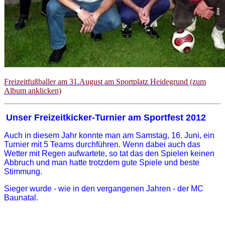
Freizeitfußballer am 31.August am Sportplatz Heidegrund (zum
Album anklicken)
Unser Freizeitkicker-Turnier am Sportfest 2012
Auch in diesem Jahr konnte man am Samstag, 16. Juni, ein
Turnier mit 5 Teams durchführen. Wenn dabei auch das
Wetter mit Regen aufwartete, so tat das den Spielen keinen
Abbruch und man hatte trotzdem gute Spiele und beste
Stimmung.
Sieger wurde - wie in den vergangenen Jahren - der MC
Baunatal.