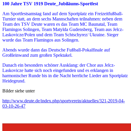
100 Jahre TSV 1919 Deute_Jubiläums-Sportfest
Am Sportfestsamstag fand auf dem Sportplatz ein Freizeitfußball-
Turnier statt, an dem sechs Mannschaften teilnahmen: neben dem
Team des TSV Deute waren es das Team MC Baunatal, Team
Flamingos Solingen, Team Matylda Gudensberg, Team aus Jelcz-
Laskovicze/Polen und dem Team Schtschyrez/ Ukraine. Sieger
wurde das Team Flamingos aus Solingen.
Abends wurde dann das Deutsche Fußball-Pokalfinale auf
Großleinwand zum großen Spektakel.
Danach ein besonders schöner Ausklang: der Chor aus Jelcz-
Laskovicze hatte sich noch eingefunden und es erklangen in
harmonischer Runde bis in die Nacht herrliche Lieder am Sportplatz
Heidegrund.
Bilder siehe unter
http://www.deute.de/index.php/sportverein/aktuelles/321-2019-04-
03-10-26-47