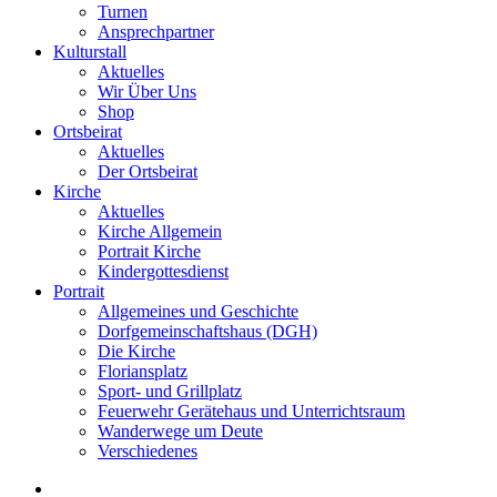
Turnen
Ansprechpartner
Kulturstall
Aktuelles
Wir Über Uns
Shop
Ortsbeirat
Aktuelles
Der Ortsbeirat
Kirche
Aktuelles
Kirche Allgemein
Portrait Kirche
Kindergottesdienst
Portrait
Allgemeines und Geschichte
Dorfgemeinschaftshaus (DGH)
Die Kirche
Floriansplatz
Sport- und Grillplatz
Feuerwehr Gerätehaus und Unterrichtsraum
Wanderwege um Deute
Verschiedenes