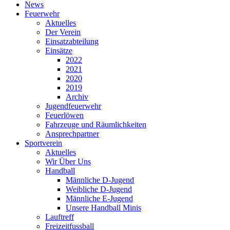
News
Feuerwehr
Aktuelles
Der Verein
Einsatzabteilung
Einsätze
2022
2021
2020
2019
Archiv
Jugendfeuerwehr
Feuerlöwen
Fahrzeuge und Räumlichkeiten
Ansprechpartner
Sportverein
Aktuelles
Wir Über Uns
Handball
Männliche D-Jugend
Weibliche D-Jugend
Männliche E-Jugend
Unsere Handball Minis
Lauftreff
Freizeitfussball