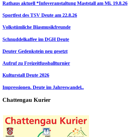
Rathaus aktuell *Infoveranstaltung Maststall am Mi. 19.8.26
Sportfest des TSV Deute am 22.8.26
Volkstümliche Blasmusikfreunde
Schnuddelkaffee im DGH Deute
Deuter Gedenkstein neu gesetzt
Aufruf zu Freizeitfussballturnier
Kulturstall Deute 2026
Impressionen. Deute im Jahreswandel..
Chattengau Kurier