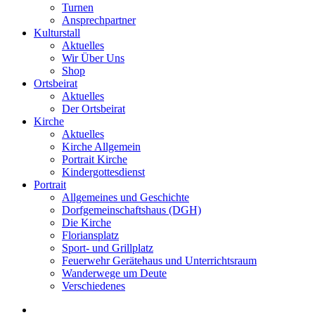
Turnen
Ansprechpartner
Kulturstall
Aktuelles
Wir Über Uns
Shop
Ortsbeirat
Aktuelles
Der Ortsbeirat
Kirche
Aktuelles
Kirche Allgemein
Portrait Kirche
Kindergottesdienst
Portrait
Allgemeines und Geschichte
Dorfgemeinschaftshaus (DGH)
Die Kirche
Floriansplatz
Sport- und Grillplatz
Feuerwehr Gerätehaus und Unterrichtsraum
Wanderwege um Deute
Verschiedenes