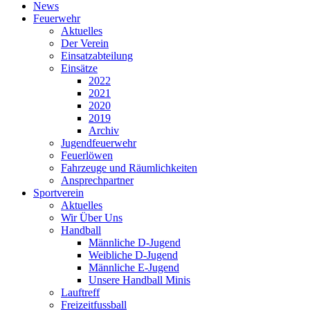
News
Feuerwehr
Aktuelles
Der Verein
Einsatzabteilung
Einsätze
2022
2021
2020
2019
Archiv
Jugendfeuerwehr
Feuerlöwen
Fahrzeuge und Räumlichkeiten
Ansprechpartner
Sportverein
Aktuelles
Wir Über Uns
Handball
Männliche D-Jugend
Weibliche D-Jugend
Männliche E-Jugend
Unsere Handball Minis
Lauftreff
Freizeitfussball