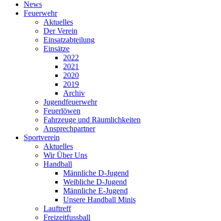
News
Feuerwehr
Aktuelles
Der Verein
Einsatzabteilung
Einsätze
2022
2021
2020
2019
Archiv
Jugendfeuerwehr
Feuerlöwen
Fahrzeuge und Räumlichkeiten
Ansprechpartner
Sportverein
Aktuelles
Wir Über Uns
Handball
Männliche D-Jugend
Weibliche D-Jugend
Männliche E-Jugend
Unsere Handball Minis
Lauftreff
Freizeitfussball