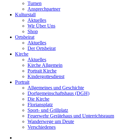
Turnen
Ansprechpartner
Kulturstall
Aktuelles
Wir Über Uns
Shop
Ortsbeirat
Aktuelles
Der Ortsbeirat
Kirche
Aktuelles
Kirche Allgemein
Portrait Kirche
Kindergottesdienst
Portrait
Allgemeines und Geschichte
Dorfgemeinschaftshaus (DGH)
Die Kirche
Floriansplatz
Sport- und Grillplatz
Feuerwehr Gerätehaus und Unterrichtsraum
Wanderwege um Deute
Verschiedenes