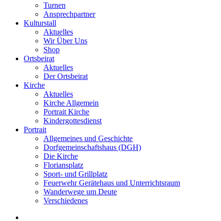
Turnen
Ansprechpartner
Kulturstall
Aktuelles
Wir Über Uns
Shop
Ortsbeirat
Aktuelles
Der Ortsbeirat
Kirche
Aktuelles
Kirche Allgemein
Portrait Kirche
Kindergottesdienst
Portrait
Allgemeines und Geschichte
Dorfgemeinschaftshaus (DGH)
Die Kirche
Floriansplatz
Sport- und Grillplatz
Feuerwehr Gerätehaus und Unterrichtsraum
Wanderwege um Deute
Verschiedenes