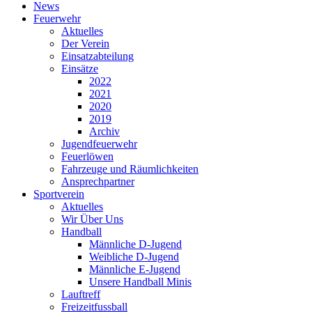
News
Feuerwehr
Aktuelles
Der Verein
Einsatzabteilung
Einsätze
2022
2021
2020
2019
Archiv
Jugendfeuerwehr
Feuerlöwen
Fahrzeuge und Räumlichkeiten
Ansprechpartner
Sportverein
Aktuelles
Wir Über Uns
Handball
Männliche D-Jugend
Weibliche D-Jugend
Männliche E-Jugend
Unsere Handball Minis
Lauftreff
Freizeitfussball