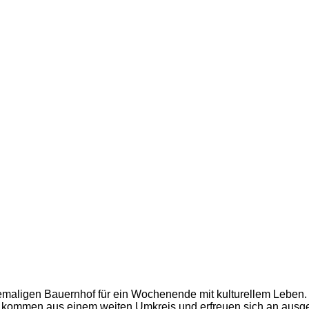
n ehemaligen Bauernhof für ein Wochenende mit kulturellem Leben.
kommen aus einem weiten Umkreis und erfreuen sich an ausge