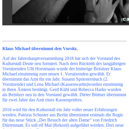
Klaus Michael übernimmt den Vorsitz.
Auf der Jahreshauptversammlung 2018 hat sich der Vorstand des
Kulturstall Deute neu formiert. Nach dem Rücktritt des langjährigen
Vorsitzenden Ulli Horstmann wurde der bisherige Beisitzer Klaus
Michael einstimmig zum neuen 1. Vorsitzenden gewählt. Er
übernimmt das Amt für ein Jahr. Susann Spriestersbach (2.
Vorsitzende) und Lena Michael (Kassenwartin)wurden einstimmig
in ihren Ämtern bestätigt. Gerd Kühl und Rebecca Harke wurden
als Beisitzer neu in den Vorstand gewählt. Dieter Büttner übernimmt
für zwei Jahre das Amt eines Kassenprüfers.
2018 wird für den Kulturstall ein Jahr voller neuer Erfahrungen
werden. Patrizia Schuster aus Berlin übernimmt erstmals die Regie
für das neue Stück „Der Besuch der alten Dame“ von Friedrich
Dürrenmatt. Es soll elf Mal (Rekord) aufgeführt werden. Drei neue