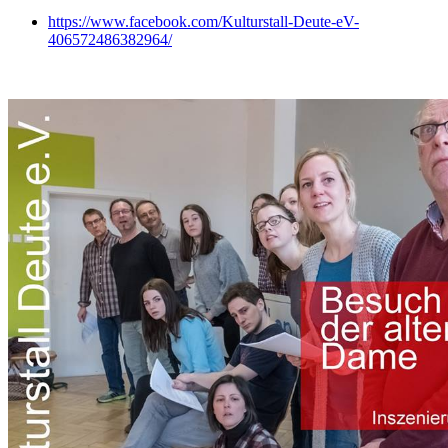
https://www.facebook.com/Kulturstall-Deute-eV-
406572486382964/