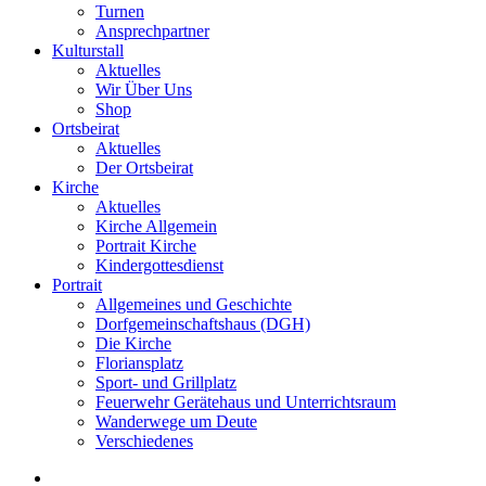
Turnen
Ansprechpartner
Kulturstall
Aktuelles
Wir Über Uns
Shop
Ortsbeirat
Aktuelles
Der Ortsbeirat
Kirche
Aktuelles
Kirche Allgemein
Portrait Kirche
Kindergottesdienst
Portrait
Allgemeines und Geschichte
Dorfgemeinschaftshaus (DGH)
Die Kirche
Floriansplatz
Sport- und Grillplatz
Feuerwehr Gerätehaus und Unterrichtsraum
Wanderwege um Deute
Verschiedenes