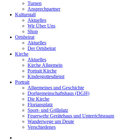
Turnen
Ansprechpartner
Kulturstall
Aktuelles
Wir Über Uns
Shop
Ortsbeirat
Aktuelles
Der Ortsbeirat
Kirche
Aktuelles
Kirche Allgemein
Portrait Kirche
Kindergottesdienst
Portrait
Allgemeines und Geschichte
Dorfgemeinschaftshaus (DGH)
Die Kirche
Floriansplatz
Sport- und Grillplatz
Feuerwehr Gerätehaus und Unterrichtsraum
Wanderwege um Deute
Verschiedenes