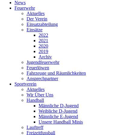
News
Feuerwehr
Aktuelles
Der Verein
Einsatzabteilung
Einsätze
2022
2021
2020
2019
Archiv
Jugendfeuerwehr
Feuerlöwen
Fahrzeuge und Räumlichkeiten
Ansprechpartner
Sportverein
Aktuelles
Wir Über Uns
Handball
Männliche D-Jugend
Weibliche D-Jugend
Männliche E-Jugend
Unsere Handball Minis
Lauftreff
Freizeitfussball