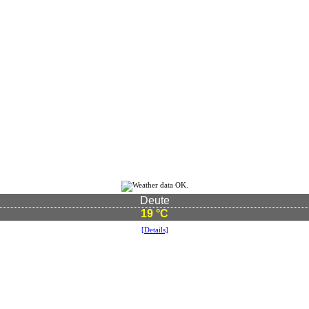
Deute
19 °C
[Details]