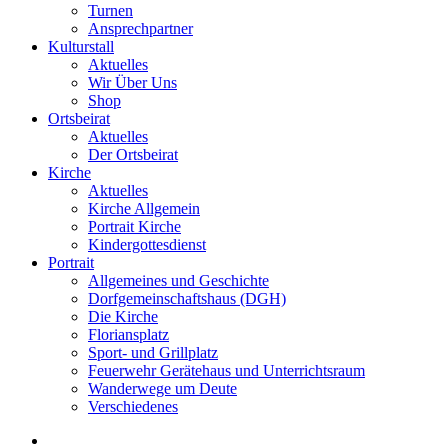
Turnen
Ansprechpartner
Kulturstall
Aktuelles
Wir Über Uns
Shop
Ortsbeirat
Aktuelles
Der Ortsbeirat
Kirche
Aktuelles
Kirche Allgemein
Portrait Kirche
Kindergottesdienst
Portrait
Allgemeines und Geschichte
Dorfgemeinschaftshaus (DGH)
Die Kirche
Floriansplatz
Sport- und Grillplatz
Feuerwehr Gerätehaus und Unterrichtsraum
Wanderwege um Deute
Verschiedenes