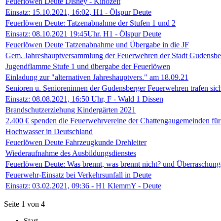
Feuerlöwen Deute Disney - Kinozeit
Einsatz: 15.10.2021, 16:02, H1 - Ölspur Deute
Feuerlöwen Deute: Tatzenabnahme der Stufen 1 und 2
Einsatz: 08.10.2021 19:45Uhr. H1 - Ölspur Deute
Feuerlöwen Deute Tatzenabnahme und Übergabe in die JF
Gem. Jahreshauptversammlung der Feuerwehren der Stadt Gudensbe
Jugendflamme Stufe 1 und übergabe der Feuerlöwen
Einladung zur "alternativen Jahreshauptvers." am 18.09.21
Senioren u. Senioreninnen der Gudensberger Feuerwehren trafen sic
Einsatz: 08.08.2021, 16:50 Uhr, F - Wald 1 Dissen
Brandschutzerziehung Kindergärten 2021
2.400 € spenden die Feuerwehrvereine der Chattengaugemeinden für 
Hochwasser in Deutschland
Feuerlöwen Deute Fahrzeugkunde Drehleiter
Wiederaufnahme des Ausbildungsdienstes
Feuerlöwen Deute: Was brennt, was brennt nicht? und Überraschun
Feuerwehr-Einsatz bei Verkehrsunfall in Deute
Einsatz: 03.02.2021, 09:36 - H1 KlemmY - Deute
Seite 1 von 4
Start