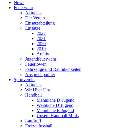
News
Feuerwehr
Aktuelles
Der Verein
Einsatzabteilung
Einsätze
2022
2021
2020
2019
Archiv
Jugendfeuerwehr
Feuerlöwen
Fahrzeuge und Räumlichkeiten
Ansprechpartner
Sportverein
Aktuelles
Wir Über Uns
Handball
Männliche D-Jugend
Weibliche D-Jugend
Männliche E-Jugend
Unsere Handball Minis
Lauftreff
Freizeitfussball